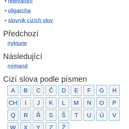
relevantní
oligarcha
slovník cizích slov
Předchozí
nykturie
Následující
nýmand
Cizí slova podle písmen
A
B
C
Č
D
E
F
G
H
CH
I
J
K
L
M
N
O
P
Q
R
Ř
S
Š
T
U
Ú
V
W
X
Y
Z
Ž