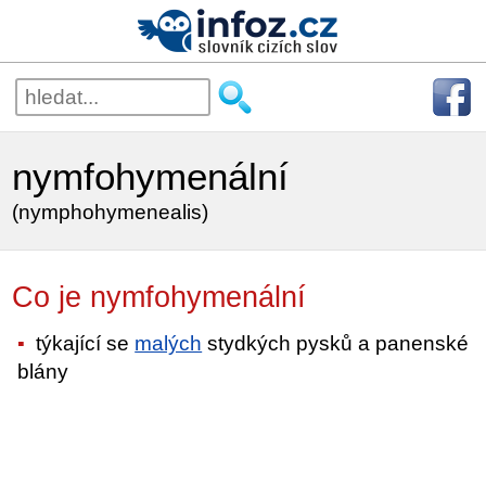
nymfohymenální
(nymphohymenealis)
Co je nymfohymenální
týkající se
malých
stydkých pysků a panenské
blány