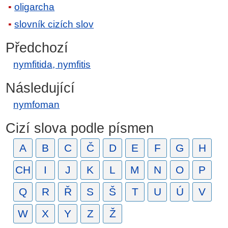
oligarcha
slovník cizích slov
Předchozí
nymfitida, nymfitis
Následující
nymfoman
Cizí slova podle písmen
A
B
C
Č
D
E
F
G
H
CH
I
J
K
L
M
N
O
P
Q
R
Ř
S
Š
T
U
Ú
V
W
X
Y
Z
Ž