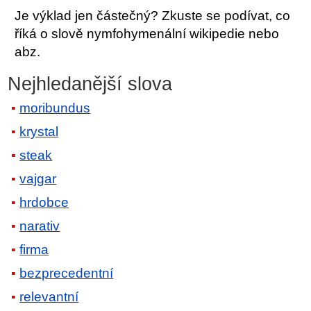
Je výklad jen částečný? Zkuste se podívat, co
říká o slově nymfohymenální wikipedie nebo
abz.
Nejhledanější slova
moribundus
krystal
steak
vajgar
hrdobce
narativ
firma
bezprecedentní
relevantní