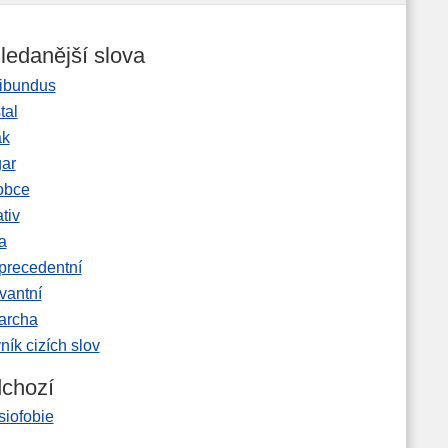
ledanější slova
ibundus
tal
ak
gar
obce
tiv
a
precedentní
vantní
garcha
ník cizích slov
chozí
siofobie