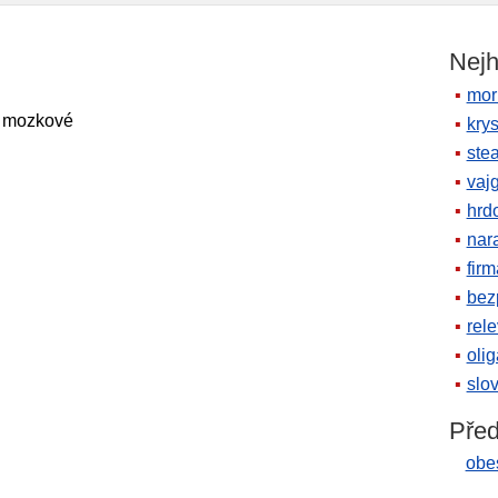
Nejh
mor
mozkové
krys
ste
vaj
hrd
nara
firm
bez
rele
oli
slov
Před
obe