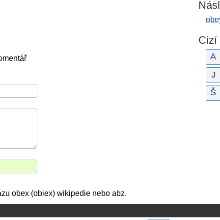
Násl
obe
Cizí
A
komentář
J
Š
azu obex (obiex) wikipedie nebo abz.