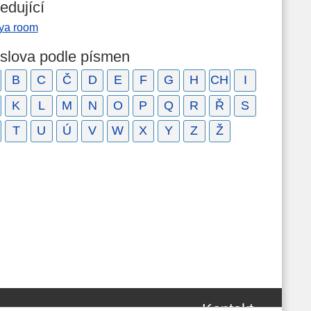
edující
ya room
 slova podle písmen
B
C
Č
D
E
F
G
H
CH
I
K
L
M
N
O
P
Q
R
Ř
S
T
U
Ú
V
W
X
Y
Z
Ž
Kontakt