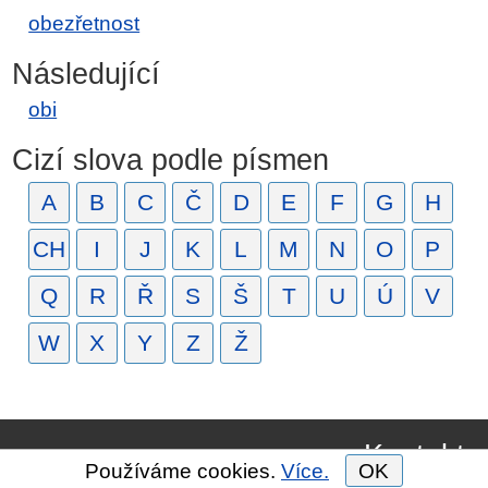
obezřetnost
Následující
obi
Cizí slova podle písmen
A
B
C
Č
D
E
F
G
H
CH
I
J
K
L
M
N
O
P
Q
R
Ř
S
Š
T
U
Ú
V
W
X
Y
Z
Ž
Kontakt
Používáme cookies.
Více.
OK