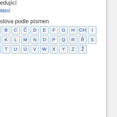
edující
ektový
 slova podle písmen
B
C
Č
D
E
F
G
H
CH
I
K
L
M
N
O
P
Q
R
Ř
S
T
U
Ú
V
W
X
Y
Z
Ž