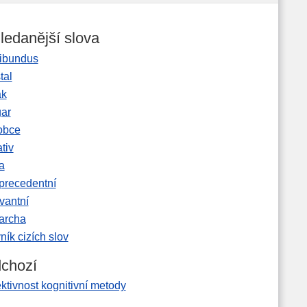
ledanější slova
ibundus
tal
ak
gar
obce
tiv
a
precedentní
vantní
garcha
ník cizích slov
chozí
ktivnost kognitivní metody