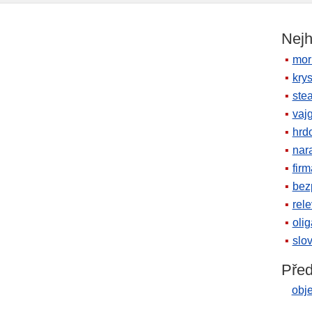
Nejh
mor
krys
ste
vaj
hrd
nara
firm
bez
rele
oli
slov
Před
obje