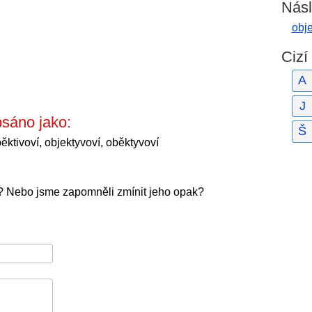
Násl
obj
Cizí
A
J
sáno jako:
Š
ěktivoví, objektyvoví, oběktyvoví
ý? Nebo jsme zapomněli zmínit jeho opak?