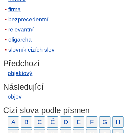
firma
bezprecedentní
relevantní
oligarcha
slovník cizích slov
Předchozí
objektový
Následující
objev
Cizí slova podle písmen
A
B
C
Č
D
E
F
G
H