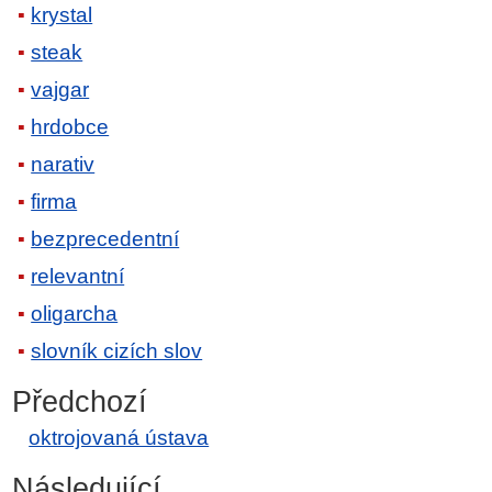
krystal
steak
vajgar
hrdobce
narativ
firma
bezprecedentní
relevantní
oligarcha
slovník cizích slov
Předchozí
oktrojovaná ústava
Následující