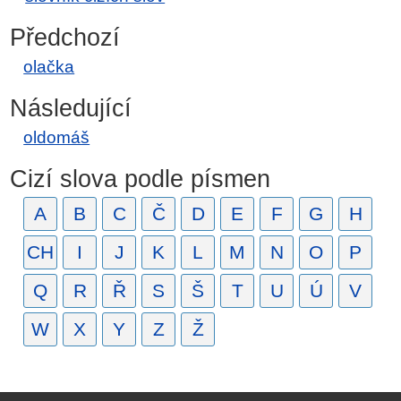
Předchozí
olačka
Následující
oldomáš
Cizí slova podle písmen
A
B
C
Č
D
E
F
G
H
CH
I
J
K
L
M
N
O
P
Q
R
Ř
S
Š
T
U
Ú
V
W
X
Y
Z
Ž