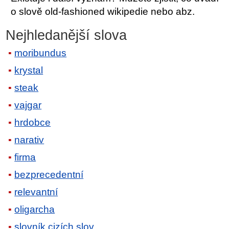
o slově old-fashioned wikipedie nebo abz.
Nejhledanější slova
moribundus
krystal
steak
vajgar
hrdobce
narativ
firma
bezprecedentní
relevantní
oligarcha
slovník cizích slov