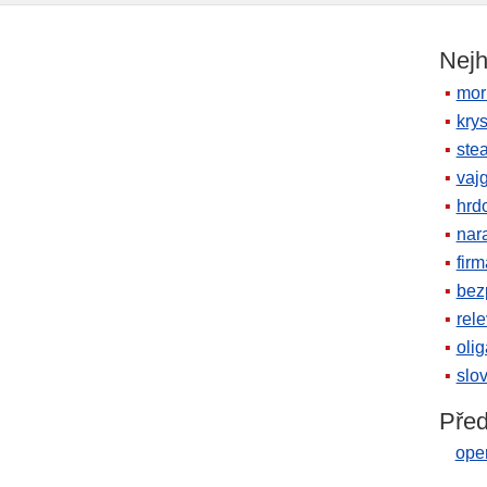
Nejh
mor
krys
ste
vaj
hrd
nara
firm
bez
rele
oli
slov
Před
ope