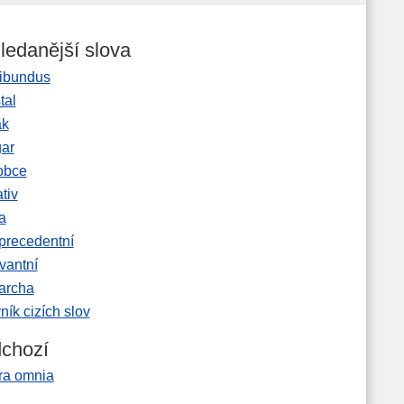
ledanější slova
ibundus
tal
ak
gar
obce
tiv
a
precedentní
vantní
garcha
ník cizích slov
chozí
ra omnia