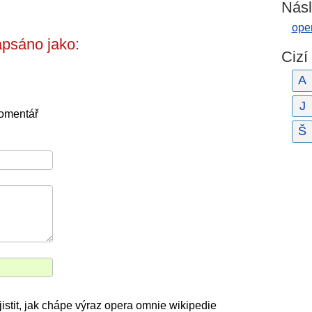
Násl
oper
psáno jako:
Cizí
A
J
komentář
Š
jistit, jak chápe výraz opera omnie wikipedie