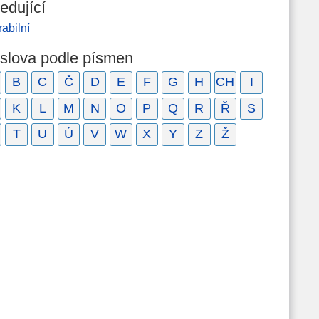
edující
abilní
 slova podle písmen
B
C
Č
D
E
F
G
H
CH
I
K
L
M
N
O
P
Q
R
Ř
S
T
U
Ú
V
W
X
Y
Z
Ž