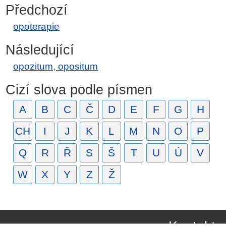
Předchozí
opoterapie
Následující
opozitum, opositum
Cizí slova podle písmen
A
B
C
Č
D
E
F
G
H
CH
I
J
K
L
M
N
O
P
Q
R
Ř
S
Š
T
U
Ú
V
W
X
Y
Z
Ž