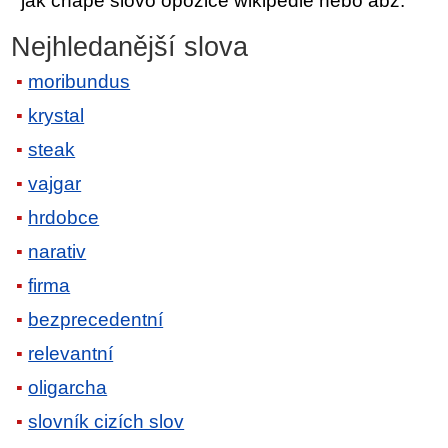
jak chápe slovo opozice wikipedie nebo abz.
Nejhledanější slova
moribundus
krystal
steak
vajgar
hrdobce
narativ
firma
bezprecedentní
relevantní
oligarcha
slovník cizích slov