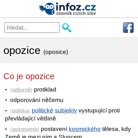
opozice
(oposice)
Co je opozice
protiklad
(
odborně
)
odporování něčemu
politické
subjekty
vystupující proti
(
politika
)
převládající většině
postavení
kosmického
tělesa, kdy
(
astronomie
)
Země je mezi ním a Sluncem