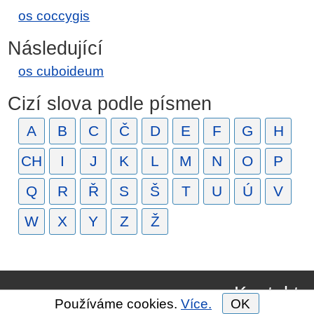
os coccygis
Následující
os cuboideum
Cizí slova podle písmen
A
B
C
Č
D
E
F
G
H
CH
I
J
K
L
M
N
O
P
Q
R
Ř
S
Š
T
U
Ú
V
W
X
Y
Z
Ž
Kontakt
Používáme cookies.
Více.
OK