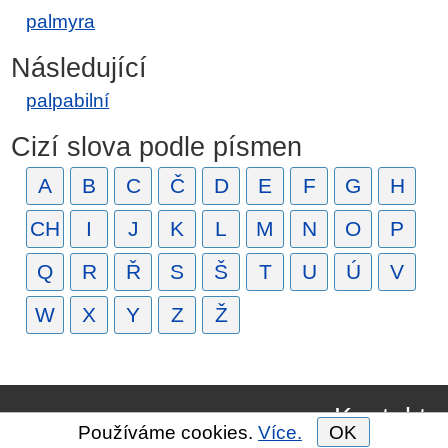
palmyra
Následující
palpabilní
Cizí slova podle písmen
A
B
C
Č
D
E
F
G
H
CH
I
J
K
L
M
N
O
P
Q
R
Ř
S
Š
T
U
Ú
V
W
X
Y
Z
Ž
Kontakt
Používáme cookies.
Více.
OK