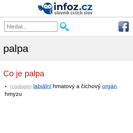
palpa
Co je palpa
labiální
hmatový a čichový
orgán
(
zoologie
)
hmyzu