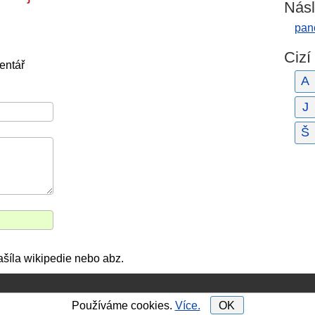
Násl
pan
Cizí
entář
A
J
Š
ašíla wikipedie nebo abz.
Používáme cookies.
Více.
OK