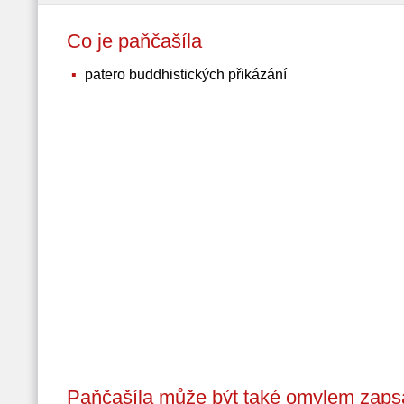
Co je paňčašíla
patero buddhistických přikázání
Paňčašíla může být také omylem zaps