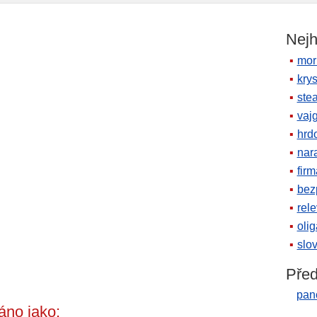
Nejh
mor
krys
ste
vaj
hrd
nara
firm
bez
rele
oli
slov
Před
pan
áno jako: