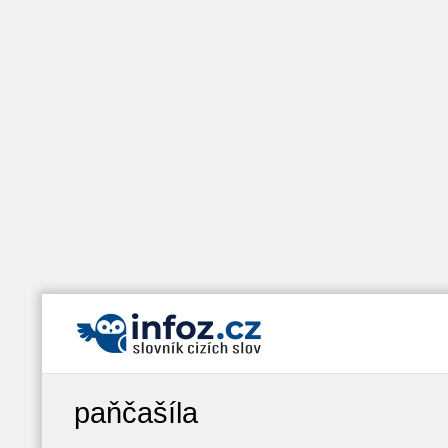
paňčašíla