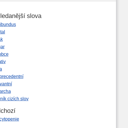
ledanější slova
ibundus
tal
ak
gar
obce
tiv
a
precedentní
vantní
garcha
ník cizích slov
chozí
cytopenie