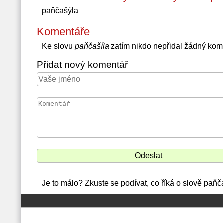
paňčašýla
Komentáře
Ke slovu
paňčašíla
zatím nikdo nepřidal žádný kom
Přidat nový komentář
Je to málo? Zkuste se podívat, co říká o slově paňč