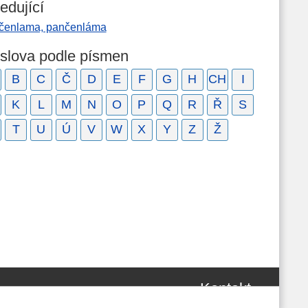
edující
čenlama, pančenláma
 slova podle písmen
B
C
Č
D
E
F
G
H
CH
I
K
L
M
N
O
P
Q
R
Ř
S
T
U
Ú
V
W
X
Y
Z
Ž
Kontakt