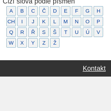
Cizí slova podle písmen
A
B
C
Č
D
E
F
G
H
CH
I
J
K
L
M
N
O
P
Q
R
Ř
S
Š
T
U
Ú
V
W
X
Y
Z
Ž
Kontakt