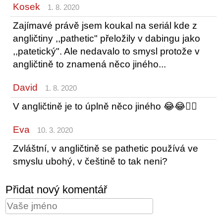
Kosek
1. 8. 2020
Zajímavé právě jsem koukal na seriál kde z
angličtiny ,,pathetic" přeložily v dabingu jako
,,patetický". Ale nedavalo to smysl protože v
angličtině to znamená něco jiného...
David
1. 8. 2020
V angličtině je to úplně něco jiného 😂😂🤦‍♂️
Eva
10. 3. 2020
Zvláštní, v angličtině se pathetic používá ve
smyslu ubohý, v češtině to tak neni?
Přidat nový komentář