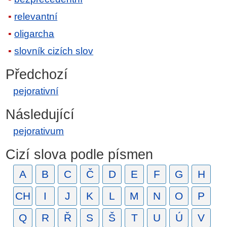
relevantní
oligarcha
slovník cizích slov
Předchozí
pejorativní
Následující
pejorativum
Cizí slova podle písmen
A
B
C
Č
D
E
F
G
H
CH
I
J
K
L
M
N
O
P
Q
R
Ř
S
Š
T
U
Ú
V