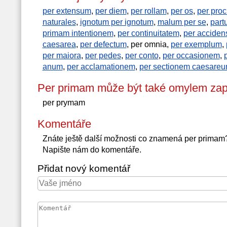
per extensum
,
per diem
,
per rollam
,
per os
,
per proc
naturales
,
ignotum per ignotum
,
malum per se
,
part
primam intentionem
,
per continuitatem
,
per acciden
caesarea
,
per defectum
, per omnia,
per exemplum
,
per maiora
,
per pedes
,
per conto
,
per occasionem
,
anum
,
per acclamationem
,
per sectionem caesare
Per primam může být také omylem zap
per prymam
Komentáře
Znáte ještě další možnosti co znamená per primam
Napište nám do komentáře.
Přidat nový komentář