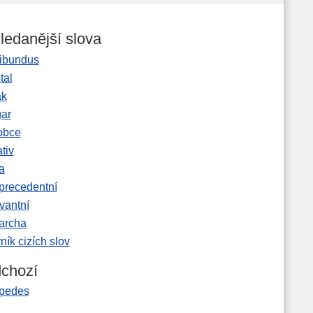
ledanější slova
ibundus
tal
ak
gar
obce
tiv
a
precedentní
vantní
garcha
ník cizích slov
chozí
 pedes