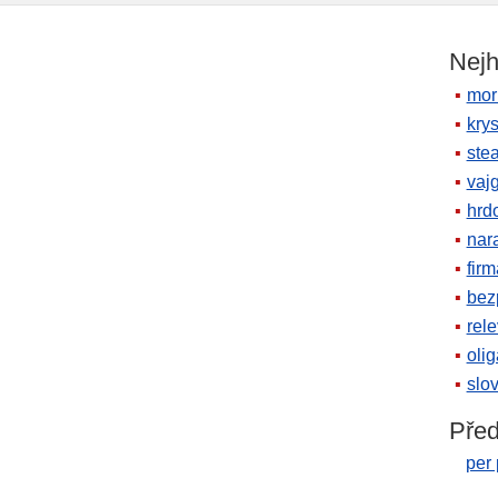
Nejh
mor
krys
ste
vaj
hrd
nara
firm
bez
rele
oli
slov
Před
per