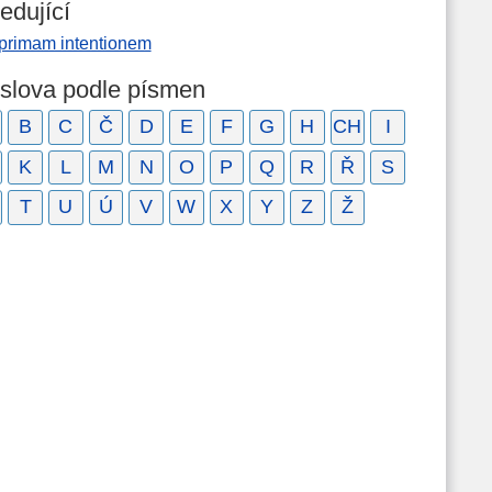
edující
 primam intentionem
 slova podle písmen
B
C
Č
D
E
F
G
H
CH
I
K
L
M
N
O
P
Q
R
Ř
S
T
U
Ú
V
W
X
Y
Z
Ž