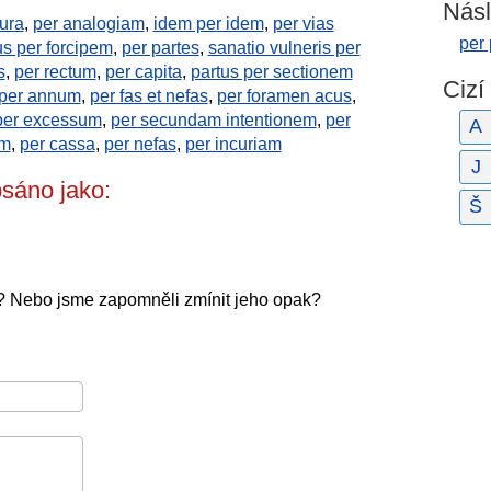
Násl
ura
,
per analogiam
,
idem per idem
,
per vias
per
us per forcipem
,
per partes
,
sanatio vulneris per
s
,
per rectum
,
per capita
,
partus per sectionem
Cizí
per annum
,
per fas et nefas
,
per foramen acus
,
per excessum
,
per secundam intentionem
,
per
A
um
,
per cassa
,
per nefas
,
per incuriam
J
sáno jako:
Š
? Nebo jsme zapomněli zmínit jeho opak?