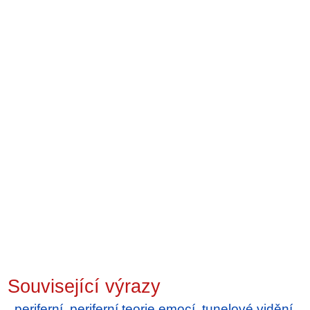
Související výrazy
periferní
,
periferní teorie emocí
,
tunelové vidění
,