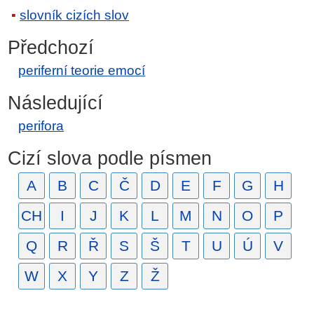
slovník cizích slov
Předchozí
periferní teorie emocí
Následující
perifora
Cizí slova podle písmen
A
B
C
Č
D
E
F
G
H
CH
I
J
K
L
M
N
O
P
Q
R
Ř
S
Š
T
U
Ú
V
W
X
Y
Z
Ž