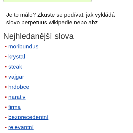
Je to málo? Zkuste se podívat, jak vykládá
slovo perpetuus wikipedie nebo abz.
Nejhledanější slova
moribundus
krystal
steak
vajgar
hrdobce
narativ
firma
bezprecedentní
relevantní