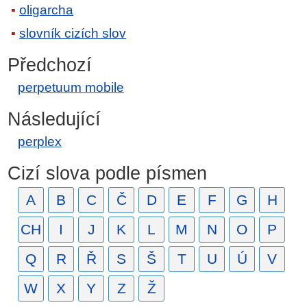
oligarcha
slovník cizích slov
Předchozí
perpetuum mobile
Následující
perplex
Cizí slova podle písmen
A
B
C
Č
D
E
F
G
H
CH
I
J
K
L
M
N
O
P
Q
R
Ř
S
Š
T
U
Ú
V
W
X
Y
Z
Ž