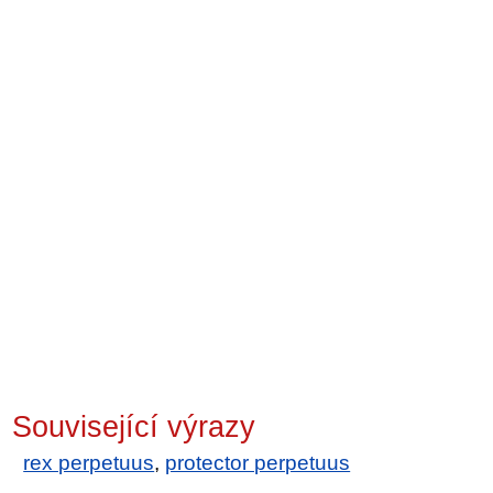
Související výrazy
rex perpetuus
,
protector perpetuus