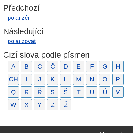
Předchozí
polarizér
Následující
polarizovat
Cizí slova podle písmen
A
B
C
Č
D
E
F
G
H
CH
I
J
K
L
M
N
O
P
Q
R
Ř
S
Š
T
U
Ú
V
W
X
Y
Z
Ž