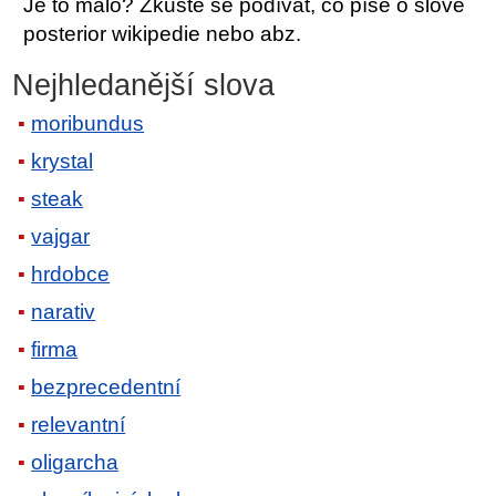
Je to málo? Zkuste se podívat, co píše o slově
posterior wikipedie nebo abz.
Nejhledanější slova
moribundus
krystal
steak
vajgar
hrdobce
narativ
firma
bezprecedentní
relevantní
oligarcha