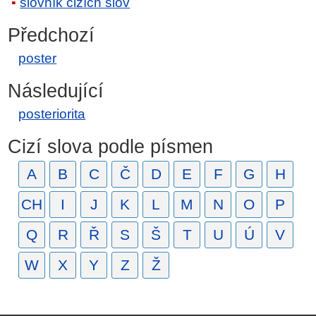
slovník cizích slov
Předchozí
poster
Následující
posteriorita
Cizí slova podle písmen
A
B
C
Č
D
E
F
G
H
CH
I
J
K
L
M
N
O
P
Q
R
Ř
S
Š
T
U
Ú
V
W
X
Y
Z
Ž