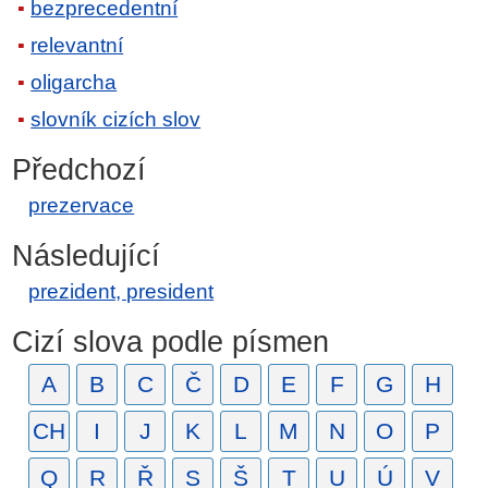
bezprecedentní
relevantní
oligarcha
slovník cizích slov
Předchozí
prezervace
Následující
prezident, president
Cizí slova podle písmen
A
B
C
Č
D
E
F
G
H
CH
I
J
K
L
M
N
O
P
Q
R
Ř
S
Š
T
U
Ú
V