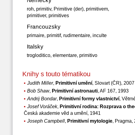
Německy
roh, primitiv, Primitive (der), primitivem,
primitiver, primitives
Francouzsky
primaire, primitif, rudimentaire, inculte
Italsky
trogloditico, elementare, primitivo
Knihy s touto tématikou
Judith Miller
,
Primitivní umění
, Slovart (ČR), 2007
Bob Shaw
,
Primitivní astronauti
, AF 167, 1993
Andrij Bondar
,
Primitivní formy vlastnictví
, Větrn
Josef Voráček
,
Primitivní rodina: Rozprava o th
Česká akademie věd a umění, 1941
Joseph Campbell
,
Primitivní mytologie
, Pragma,