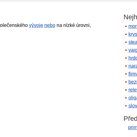
Nejh
společenského
vývoje
nebo
na nízké úrovni,
mor
krys
ste
vaj
hrd
nara
firm
bez
rele
oli
slov
Před
prim