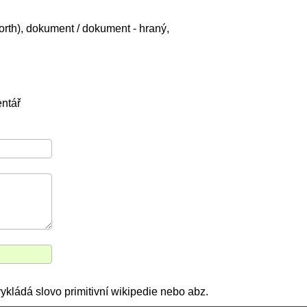
rth), dokument / dokument - hraný,
ntář
 vykládá slovo primitivní wikipedie nebo abz.