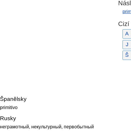
Násl
prim
Cizí
A
J
Š
Španělsky
primitivo
Rusky
неграмотный, некультурный, первобытный