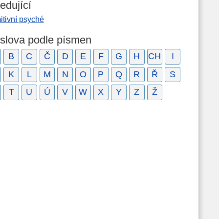
edující
itivní psyché
 slova podle písmen
B
C
Č
D
E
F
G
H
CH
I
K
L
M
N
O
P
Q
R
Ř
S
T
U
Ú
V
W
X
Y
Z
Ž