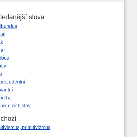
ledanější slova
ibundus
tal
ak
gar
obce
tiv
a
precedentní
vantní
garcha
ník cizích slov
chozí
itivismus, primitivizmus