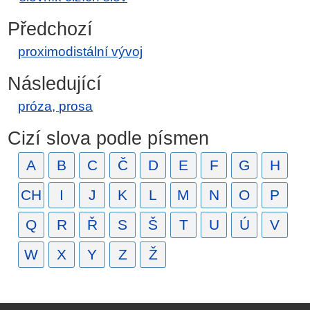
Předchozí
proximodistální vývoj
Následující
próza, prosa
Cizí slova podle písmen
A
B
C
Č
D
E
F
G
H
CH
I
J
K
L
M
N
O
P
Q
R
Ř
S
Š
T
U
Ú
V
W
X
Y
Z
Ž