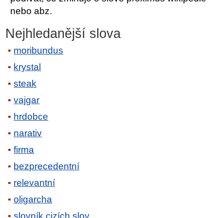
nebo abz.
Nejhledanější slova
moribundus
krystal
steak
vajgar
hrdobce
narativ
firma
bezprecedentní
relevantní
oligarcha
slovník cizích slov