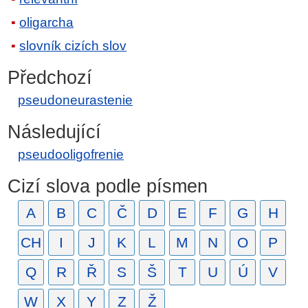
oligarcha
slovník cizích slov
Předchozí
pseudoneurastenie
Následující
pseudooligofrenie
Cizí slova podle písmen
A
B
C
Č
D
E
F
G
H
CH
I
J
K
L
M
N
O
P
Q
R
Ř
S
Š
T
U
Ú
V
W
X
Y
Z
Ž