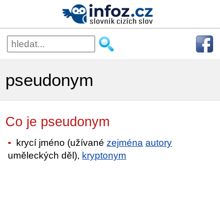
pseudonym
Co je pseudonym
krycí jméno (užívané
zejména
autory
uměleckých děl),
kryptonym