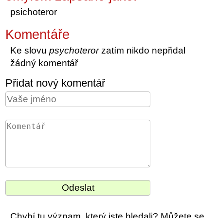
psichoteror
Komentáře
Ke slovu
psychoteror
zatím nikdo nepřidal
žádný komentář
Přidat nový komentář
Chybí tu význam, který jste hledali? Můžete se