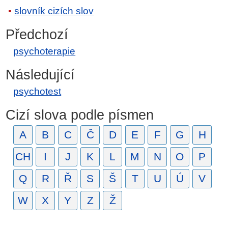
slovník cizích slov
Předchozí
psychoterapie
Následující
psychotest
Cizí slova podle písmen
A
B
C
Č
D
E
F
G
H
CH
I
J
K
L
M
N
O
P
Q
R
Ř
S
Š
T
U
Ú
V
W
X
Y
Z
Ž