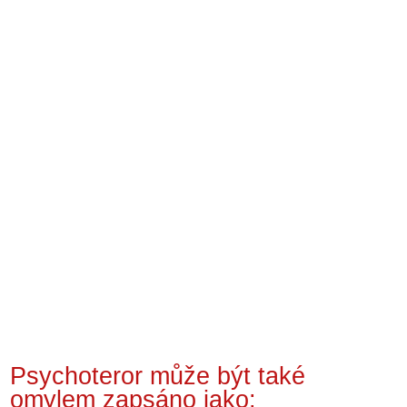
Psychoteror může být také
omylem zapsáno jako: