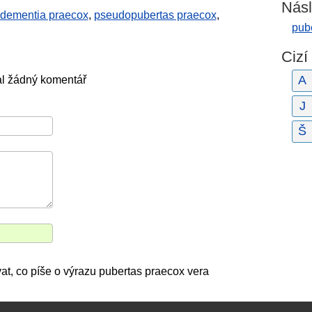
Násl
dementia praecox
,
pseudopubertas praecox
,
pube
Cizí
A
al žádný komentář
J
Š
vat, co píše o výrazu pubertas praecox vera