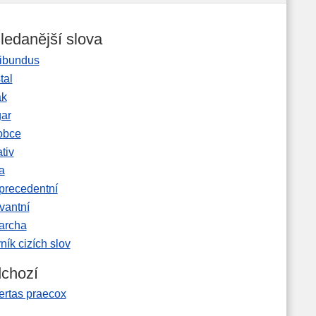
ledanější slova
ibundus
tal
ak
gar
obce
tiv
a
precedentní
vantní
garcha
ník cizích slov
chozí
ertas praecox