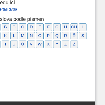
edující
rtas tarda
 slova podle písmen
B
C
Č
D
E
F
G
H
CH
I
K
L
M
N
O
P
Q
R
Ř
S
T
U
Ú
V
W
X
Y
Z
Ž