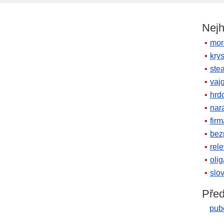
Nejh
mor
krys
ste
vaj
hrd
nara
firm
bez
rele
oli
slov
Před
pub