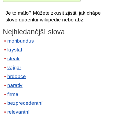
Je to málo? Můžete zkusit zjistit, jak chápe
slovo quaeritur wikipedie nebo abz.
Nejhledanější slova
moribundus
krystal
steak
vajgar
hrdobce
narativ
firma
bezprecedentní
relevantní