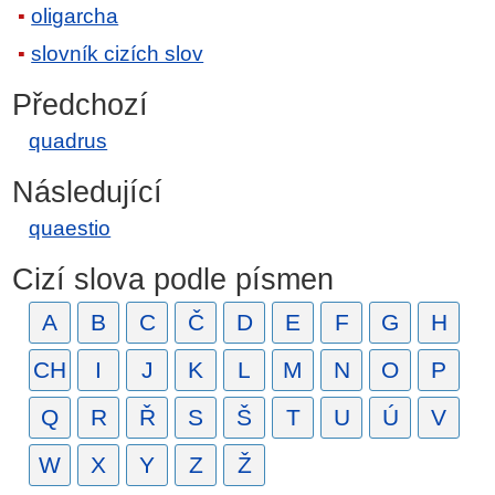
oligarcha
slovník cizích slov
Předchozí
quadrus
Následující
quaestio
Cizí slova podle písmen
A
B
C
Č
D
E
F
G
H
CH
I
J
K
L
M
N
O
P
Q
R
Ř
S
Š
T
U
Ú
V
W
X
Y
Z
Ž