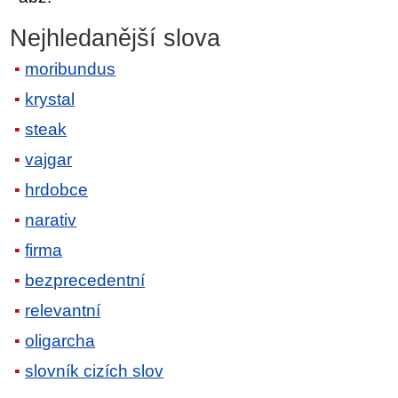
Nejhledanější slova
moribundus
krystal
steak
vajgar
hrdobce
narativ
firma
bezprecedentní
relevantní
oligarcha
slovník cizích slov