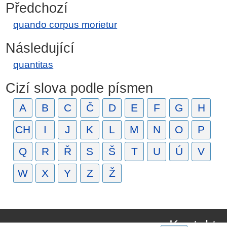
Předchozí
quando corpus morietur
Následující
quantitas
Cizí slova podle písmen
A
B
C
Č
D
E
F
G
H
CH
I
J
K
L
M
N
O
P
Q
R
Ř
S
Š
T
U
Ú
V
W
X
Y
Z
Ž
Kontakt