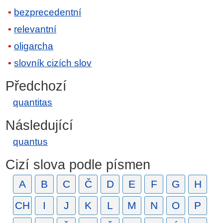
bezprecedentní
relevantní
oligarcha
slovník cizích slov
Předchozí
quantitas
Následující
quantus
Cizí slova podle písmen
A
B
C
Č
D
E
F
G
H
CH
I
J
K
L
M
N
O
P