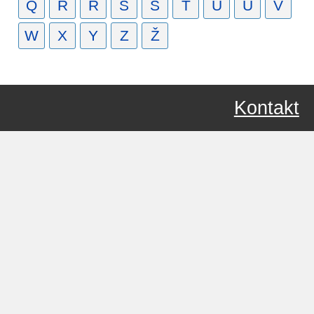
Q
R
Ř
S
Š
T
U
Ú
V
W
X
Y
Z
Ž
Kontakt