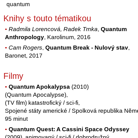
quantum
Knihy s touto tématikou
Radmila Lorencová, Radek Trnka
,
Quantum
Anthropology
, Karolinum, 2016
Cam Rogers
,
Quantum Break - Nulový stav
,
Baronet, 2017
Filmy
Quantum Apokalypsa
(2010)
(Quantum Apocalypse),
(TV film) katastrofický / sci-fi,
Spojené státy americké / Spolková republika Něm
95 minut
Quantum Quest: A Cassini Space Odyssey
(2009), animovaný / sci-fi / dobrodružný,