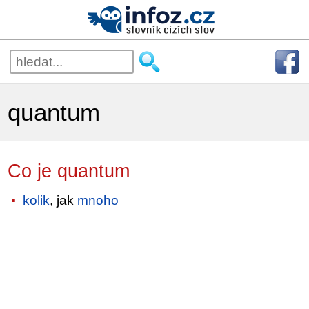
quantum
Co je quantum
kolik
, jak
mnoho