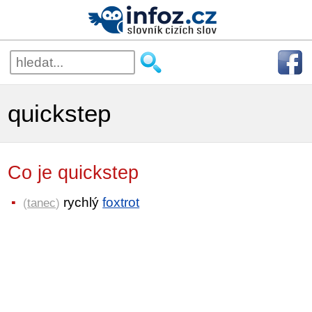
quickstep
Co je quickstep
rychlý
foxtrot
(
tanec
)