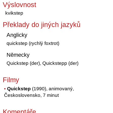
Výslovnost
kvikstep
Překlady do jiných jazyků
Anglicky
quickstep (rychlý foxtrot)
Německy
Quickstep (der), Quickstepp (der)
Filmy
Quickstep
(1990), animovaný,
Československo, 7 minut
Komentáře