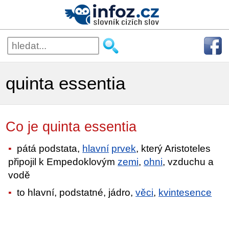
quinta essentia
Co je quinta essentia
pátá podstata,
hlavní
prvek
, který Aristoteles
připojil k Empedoklovým
zemi
,
ohni
, vzduchu a
vodě
to hlavní, podstatné, jádro,
věci
,
kvintesence