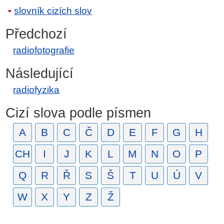
slovník cizích slov
Předchozí
radiofotografie
Následující
radiofyzika
Cizí slova podle písmen
A
B
C
Č
D
E
F
G
H
CH
I
J
K
L
M
N
O
P
Q
R
Ř
S
Š
T
U
Ú
V
W
X
Y
Z
Ž