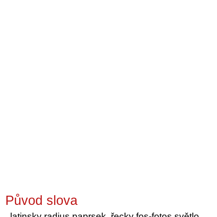
Původ slova
latinsky radius paprsek, řecky fos-fotos světlo,