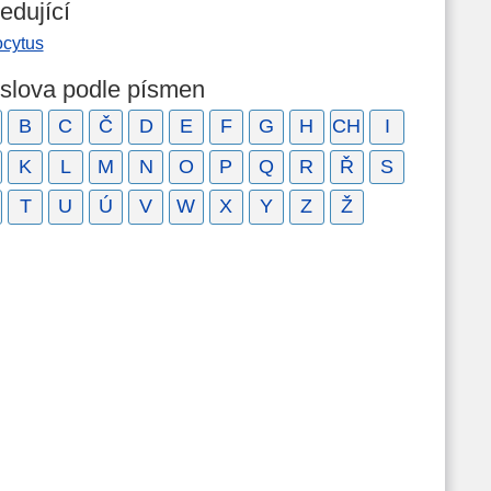
edující
ocytus
 slova podle písmen
B
C
Č
D
E
F
G
H
CH
I
K
L
M
N
O
P
Q
R
Ř
S
T
U
Ú
V
W
X
Y
Z
Ž