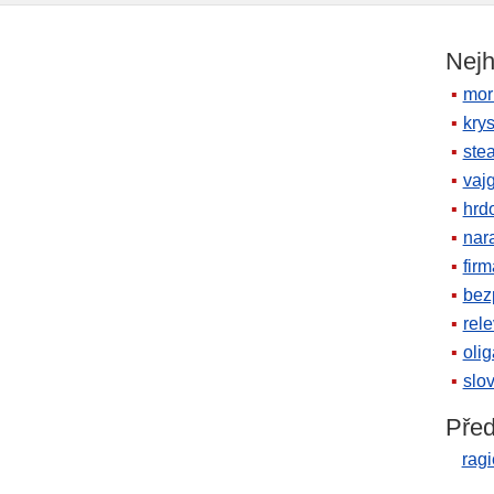
Nejh
mor
krys
ste
vaj
hrd
nara
firm
bez
rele
oli
slov
Před
ragi