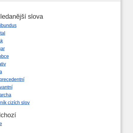
ledanější slova
ibundus
tal
ak
gar
obce
tiv
a
precedentní
vantní
garcha
ník cizích slov
chozí
e