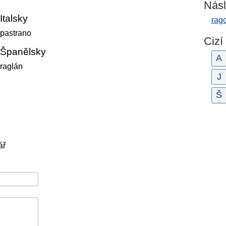
Násl
Italsky
rag
pastrano
Cizí
Španělsky
A
raglán
J
Š
ář