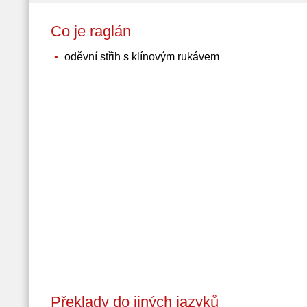
Co je raglán
oděvní střih s klínovým rukávem
Překlady do jiných jazyků