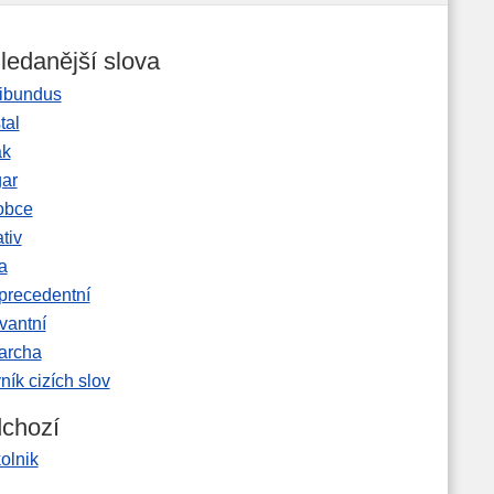
ledanější slova
ibundus
tal
ak
gar
obce
tiv
a
precedentní
vantní
garcha
ník cizích slov
chozí
olnik