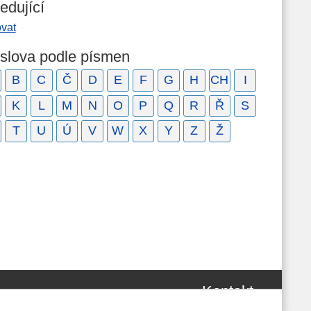
edující
ovat
 slova podle písmen
B
C
Č
D
E
F
G
H
CH
I
K
L
M
N
O
P
Q
R
Ř
S
T
U
Ú
V
W
X
Y
Z
Ž
Kontakt