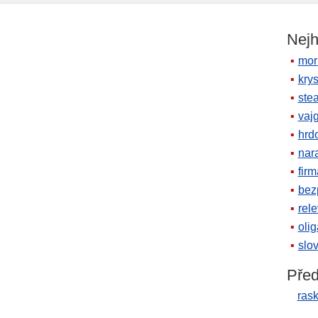
Nejh
mor
krys
ste
vaj
hrd
nara
firm
bez
rele
oli
slov
Před
rask