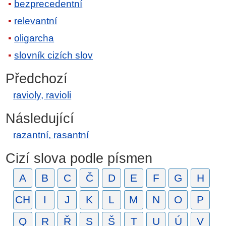
bezprecedentní
relevantní
oligarcha
slovník cizích slov
Předchozí
ravioly, ravioli
Následující
razantní, rasantní
Cizí slova podle písmen
A
B
C
Č
D
E
F
G
H
CH
I
J
K
L
M
N
O
P
Q
R
Ř
S
Š
T
U
Ú
V