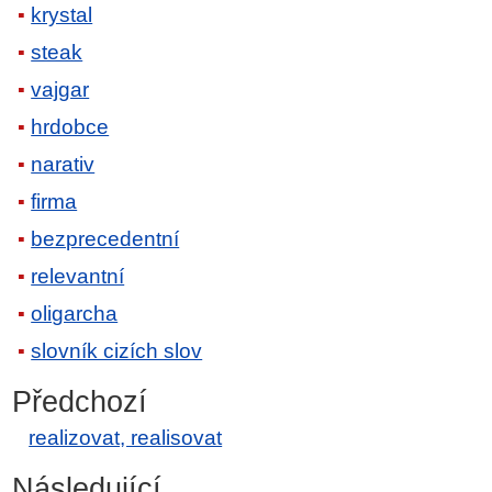
krystal
steak
vajgar
hrdobce
narativ
firma
bezprecedentní
relevantní
oligarcha
slovník cizích slov
Předchozí
realizovat, realisovat
Následující