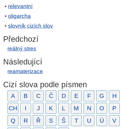
relevantní
oligarcha
slovník cizích slov
Předchozí
reálný stres
Následující
reamaterizace
Cizí slova podle písmen
A
B
C
Č
D
E
F
G
H
CH
I
J
K
L
M
N
O
P
Q
R
Ř
S
Š
T
U
Ú
V