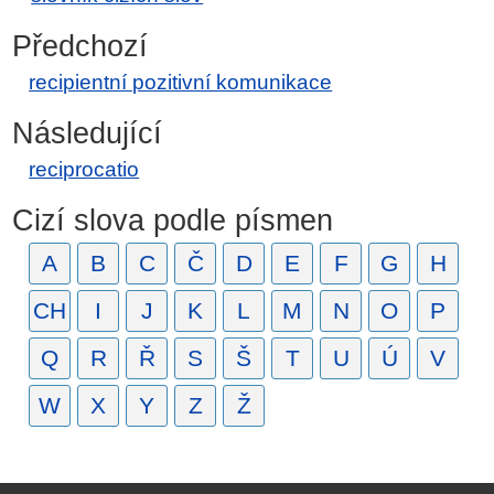
Předchozí
recipientní pozitivní komunikace
Následující
reciprocatio
Cizí slova podle písmen
A
B
C
Č
D
E
F
G
H
CH
I
J
K
L
M
N
O
P
Q
R
Ř
S
Š
T
U
Ú
V
W
X
Y
Z
Ž