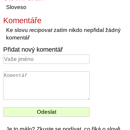
Sloveso
Komentáře
Ke slovu
recipovat
zatím nikdo nepřidal žádný
komentář
Přidat nový komentář
Je to málo? Zkuste se podívat, co říká o slově