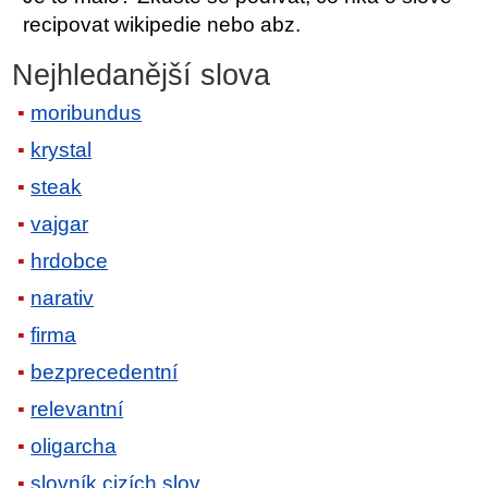
recipovat wikipedie nebo abz.
Nejhledanější slova
moribundus
krystal
steak
vajgar
hrdobce
narativ
firma
bezprecedentní
relevantní
oligarcha
slovník cizích slov