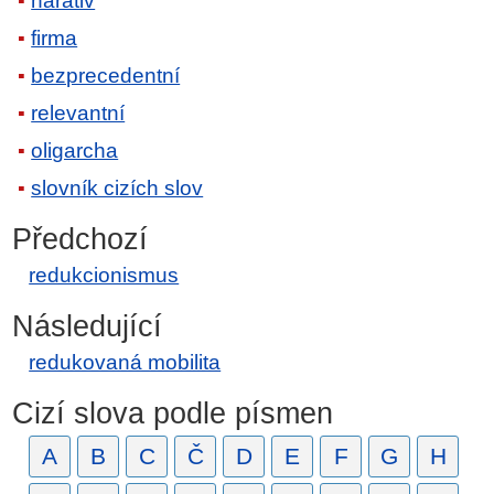
narativ
firma
bezprecedentní
relevantní
oligarcha
slovník cizích slov
Předchozí
redukcionismus
Následující
redukovaná mobilita
Cizí slova podle písmen
A
B
C
Č
D
E
F
G
H