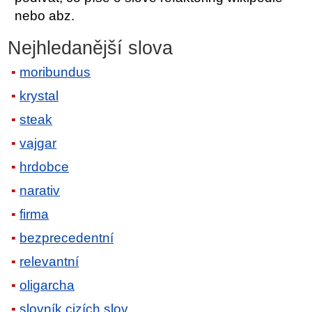
nebo abz.
Nejhledanější slova
moribundus
krystal
steak
vajgar
hrdobce
narativ
firma
bezprecedentní
relevantní
oligarcha
slovník cizích slov