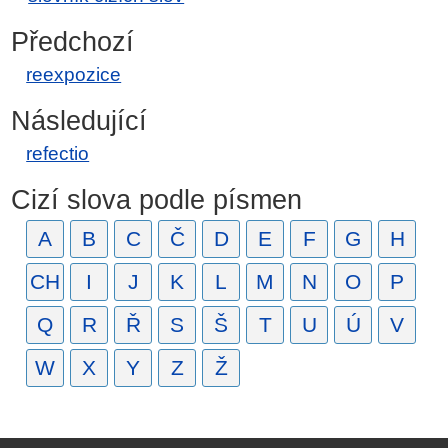
Předchozí
reexpozice
Následující
refectio
Cizí slova podle písmen
A
B
C
Č
D
E
F
G
H
CH
I
J
K
L
M
N
O
P
Q
R
Ř
S
Š
T
U
Ú
V
W
X
Y
Z
Ž