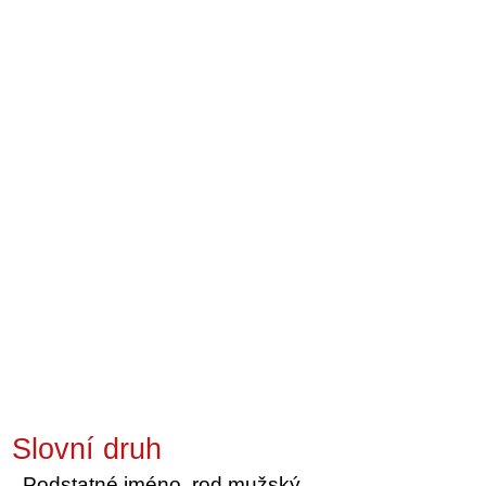
Slovní druh
Podstatné jméno, rod mužský