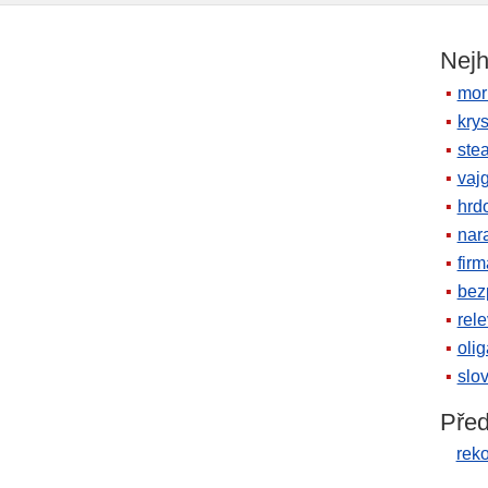
Nejh
mor
krys
ste
vaj
hrd
nara
firm
bez
rele
oli
slov
Před
rek