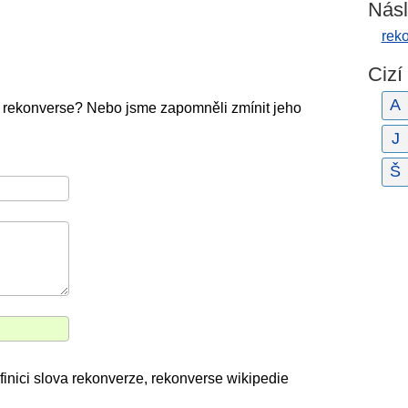
Násl
rek
Cizí
A
, rekonverse? Nebo jsme zapomněli zmínit jeho
J
Š
inici slova rekonverze, rekonverse wikipedie