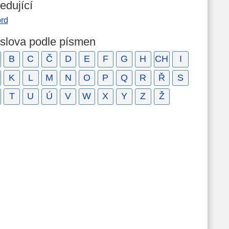
edující
ord
 slova podle písmen
B
C
Č
D
E
F
G
H
CH
I
K
L
M
N
O
P
Q
R
Ř
S
T
U
Ú
V
W
X
Y
Z
Ž