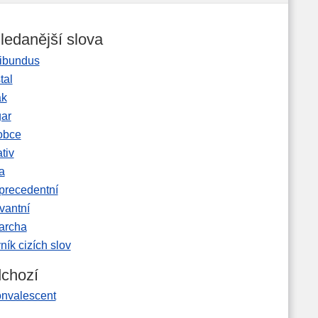
ledanější slova
ibundus
tal
ak
gar
obce
tiv
a
precedentní
vantní
garcha
ník cizích slov
chozí
onvalescent