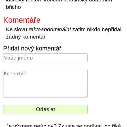
břicho
Komentáře
Ke slovu
rektoabdominální
zatím nikdo nepřidal
žádný komentář
Přidat nový komentář
Je význam neúplný? Zkuste se podívat, co říká