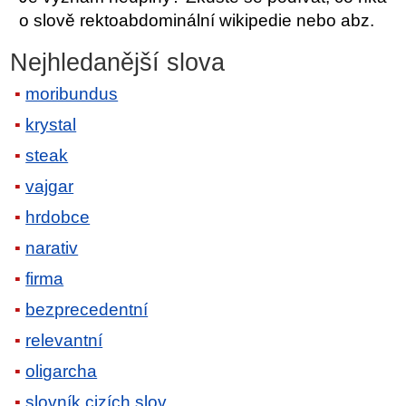
o slově rektoabdominální wikipedie nebo abz.
Nejhledanější slova
moribundus
krystal
steak
vajgar
hrdobce
narativ
firma
bezprecedentní
relevantní
oligarcha
slovník cizích slov