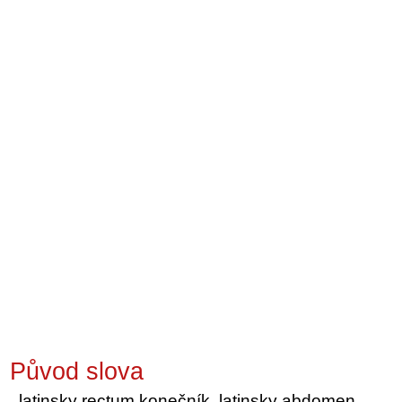
Původ slova
latinsky rectum konečník, latinsky abdomen