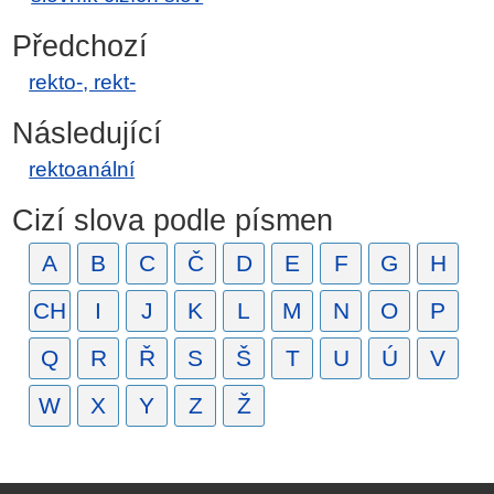
Předchozí
rekto-, rekt-
Následující
rektoanální
Cizí slova podle písmen
A
B
C
Č
D
E
F
G
H
CH
I
J
K
L
M
N
O
P
Q
R
Ř
S
Š
T
U
Ú
V
W
X
Y
Z
Ž