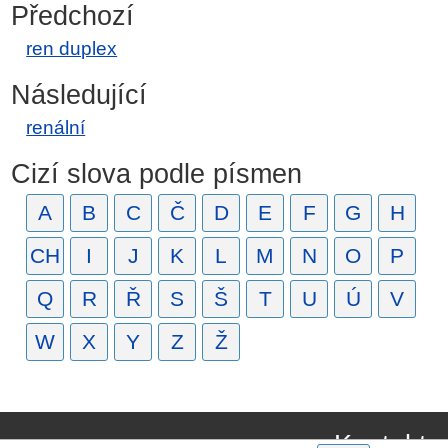
Předchozí
ren duplex
Následující
renální
Cizí slova podle písmen
A
B
C
Č
D
E
F
G
H
CH
I
J
K
L
M
N
O
P
Q
R
Ř
S
Š
T
U
Ú
V
W
X
Y
Z
Ž
Kontakt