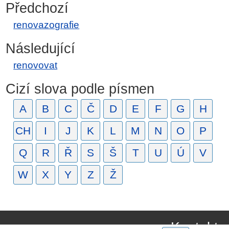
Předchozí
renovazografie
Následující
renovovat
Cizí slova podle písmen
A
B
C
Č
D
E
F
G
H
CH
I
J
K
L
M
N
O
P
Q
R
Ř
S
Š
T
U
Ú
V
W
X
Y
Z
Ž
Kontakt