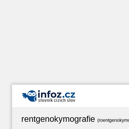
rentgenokymografie
(roentgenokym