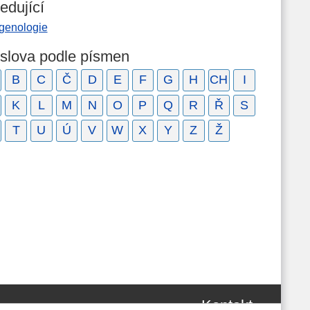
edující
tgenologie
 slova podle písmen
B
C
Č
D
E
F
G
H
CH
I
K
L
M
N
O
P
Q
R
Ř
S
T
U
Ú
V
W
X
Y
Z
Ž
Kontakt