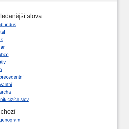
ledanější slova
ibundus
tal
ak
gar
obce
tiv
a
precedentní
vantní
garcha
ník cizích slov
chozí
tgenogram