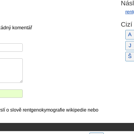
Násl
ren
Cizí
 žádný komentář
A
J
Š
yslí o slově rentgenokymografie wikipedie nebo