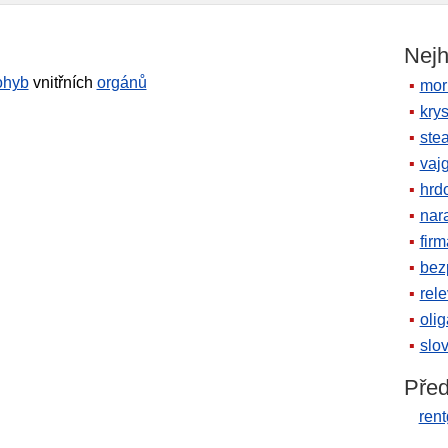
Nejh
ohyb
vnitřních
orgánů
mor
krys
ste
vaj
hrd
nara
firm
bez
rele
oli
slov
Před
ren