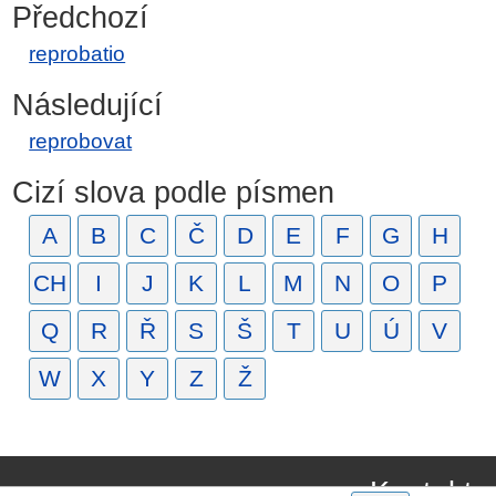
Předchozí
reprobatio
Následující
reprobovat
Cizí slova podle písmen
A
B
C
Č
D
E
F
G
H
CH
I
J
K
L
M
N
O
P
Q
R
Ř
S
Š
T
U
Ú
V
W
X
Y
Z
Ž
Kontakt