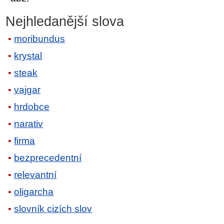
Nejhledanější slova
moribundus
krystal
steak
vajgar
hrdobce
narativ
firma
bezprecedentní
relevantní
oligarcha
slovník cizích slov