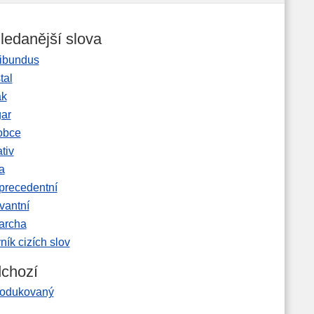
ledanější slova
ibundus
tal
ak
gar
obce
tiv
a
precedentní
vantní
garcha
ník cizích slov
chozí
rodukovaný