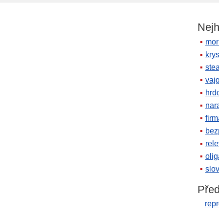
Nejh
mor
krys
ste
vaj
hrd
nara
firm
bez
rele
oli
slov
Před
rep