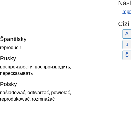
Násl
rep
Cizí
A
Španělsky
J
reproducir
Š
Rusky
воспроизвести, воспроизводить,
пересказывать
Polsky
naśladować, odtwarzać, powielać,
reprodukować, rozmnażać