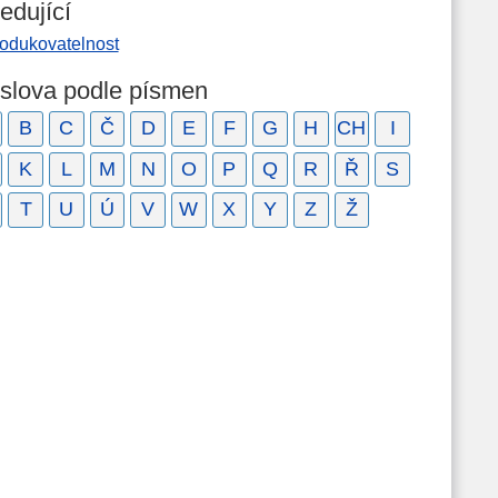
edující
rodukovatelnost
 slova podle písmen
B
C
Č
D
E
F
G
H
CH
I
K
L
M
N
O
P
Q
R
Ř
S
T
U
Ú
V
W
X
Y
Z
Ž