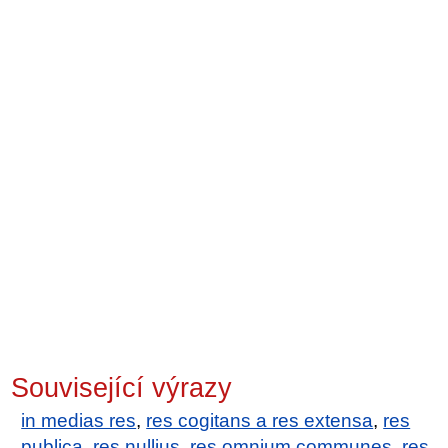
Související výrazy
in medias res
,
res cogitans a res extensa
,
res
publica
,
res nullius
,
res omnium communes
,
res