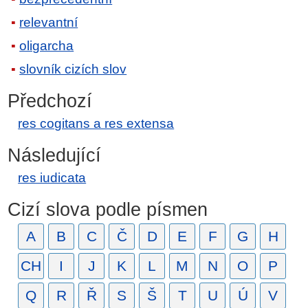
relevantní
oligarcha
slovník cizích slov
Předchozí
res cogitans a res extensa
Následující
res iudicata
Cizí slova podle písmen
A
B
C
Č
D
E
F
G
H
CH
I
J
K
L
M
N
O
P
Q
R
Ř
S
Š
T
U
Ú
V