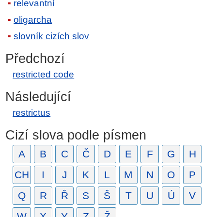
relevantní
oligarcha
slovník cizích slov
Předchozí
restricted code
Následující
restrictus
Cizí slova podle písmen
A
B
C
Č
D
E
F
G
H
CH
I
J
K
L
M
N
O
P
Q
R
Ř
S
Š
T
U
Ú
V
W
X
Y
Z
Ž